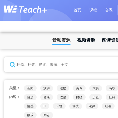
首页
课程
备课
音频资源
视频资源
阅读资
类型：
新闻
演讲
读物
英专
大英
高职
内容：
自然
健康
政治
财经
历史
社科
情感
IT
环境
科技
法律
社会
娱乐
励志