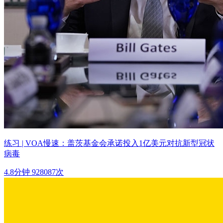
练习 | VOA慢速：盖茨基金会承诺投入1亿美元对抗新型冠状
病毒
4.8分钟
928087次