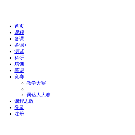
首页
课程
备课
备课+
测试
科研
培训
慕课
竞赛
教学大赛
词达人大赛
课程思政
登录
注册