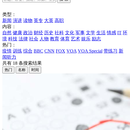
类型：
新闻
演讲
读物
英专
大英
高职
内容：
自然
健康
政治
财经
历史
社科
文化
军事
文学
生活
情感
IT
环
境
科技
法律
社会
人物
教育
体育
艺术
娱乐
励志
热门：
疫情
训练
综合
BBC
CNN
FOX
VOA
VOA Special
带练习
新
闻听力
共有
18
条搜索结果
热门
名称
时间