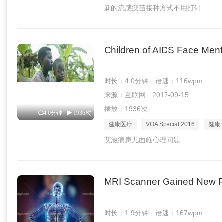
新的流感疫苗接种方式不用打针
Children of AIDS Face Men
时长：4.0分钟 · 语速：116wpm
来源：互联网 · 2017-09-15
播放：1936次
4.0分钟
1936次
健康医疗
VOA Special 2016
健康
艾滋病患儿面临心理问题
MRI Scanner Gained New 
时长：1.9分钟 · 语速：167wpm