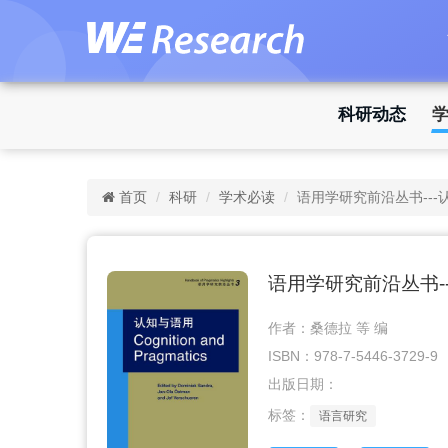
科研动态
首页
科研
学术必读
语用学研究前沿丛书---
语用学研究前沿丛书-
作者：桑德拉 等 编
ISBN：978-7-5446-3729-9
出版日期：
标签：
语言研究