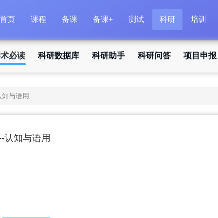
首页
课程
备课
备课+
测试
科研
培训
学术必读
科研数据库
科研助手
科研问答
项目申报
认知与语用
--认知与语用