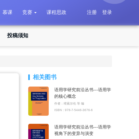
慕课
竞赛
课程思政
注册
登录
投稿须知
相关图书
语用学研究前沿丛书---语用学
的核心概念
作者：维索尔伦 等 编
ISBN：978-7-5446-3676-6
语用学研究前沿丛书---语用学
视角下的变异与演变