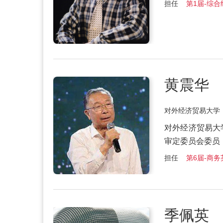
担任
第1届-综合组
黄震华
对外经济贸易大学
对外经济贸易大
审定委员会委员
担任
第6届-商务
季佩英