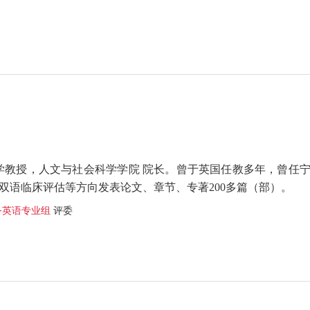
学教授，人文与社会科学学院 院长。曾于英国任教多年，曾任
及双语临床评估等方向发表论文、章节、专著
200
多篇（部）。
务英语专业组
评委