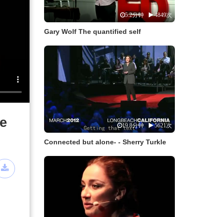
5.2分钟
4849次
Gary Wolf The quantified self
le
19.8分钟
5621次
Connected but alone- - Sherry Turkle