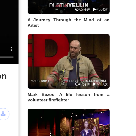
7.5分钟
4554次
A Journey Through the Mind of an
Artist
on
4.7分钟
6691次
Mark Bezos- A life lesson from a
volunteer firefighter