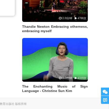
13.9分钟
4788次
Thandie Newton Embracing otherness,
embracing myself
15.3分钟
4319次
The Enchanting Music of Sign
Language - Christine Sun Kim
. 上海外语教育出版社 版权所有