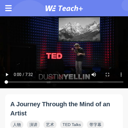
A Journey Through the Mind of an
Artist
人物
演讲
艺术
TED Talks
带字幕