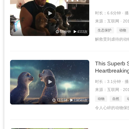
时长：6.6分钟 · 
来源：互联网 · 2016
生态保护
动物
6.6分钟
4333次
解救受到虐待的动
This Superb 
Heartbreaking
时长：3.1分钟 · 
来源：互联网 · 2016
动物
自然
3.1分钟
158565次
令人心碎的动物保