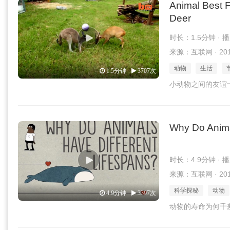
Animal Best 
Deer
时长：1.5分钟 · 
来源：互联网 · 2017
动物
生活
1.5分钟
3707次
小动物之间的友谊
Why Do Anima
时长：4.9分钟 · 
来源：互联网 · 2017
科学探秘
动物
4.9分钟
3397次
动物的寿命为何千