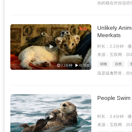
你的猫在对你说些
Unlikely Anim
Meerkats
时长：2.2分钟 · 
来源：互联网 · 2017
动物
自然
2.2分钟
4176次
虽是猛禽野兽，但
People Swim w
时长：3.4分钟 · 
来源：互联网 · 2017