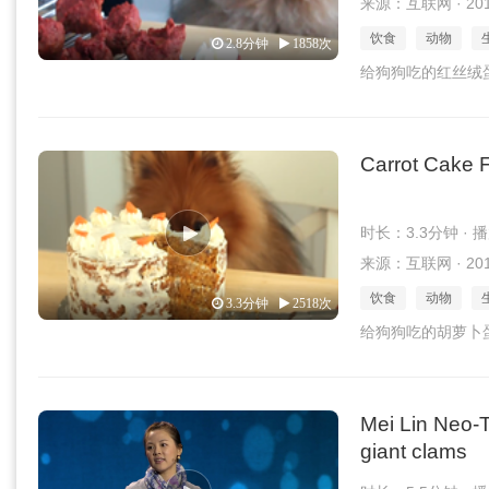
来源：互联网 · 2017
饮食
动物
2.8分钟
1858次
给狗狗吃的红丝绒
Carrot Cake 
时长：3.3分钟 · 
来源：互联网 · 2017
饮食
动物
3.3分钟
2518次
给狗狗吃的胡萝卜
Mei Lin Neo-T
giant clams