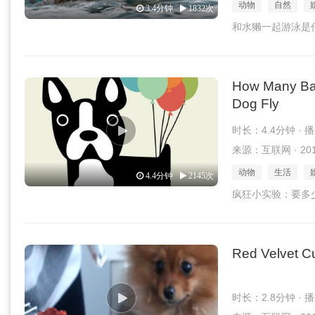
动物
自然
3.4分钟
1832次
和水獭一起游泳是
How Many Bal
Dog Fly
时长：4.4分钟 · 
来源：互联网 · 2017
动物
生活
4.4分钟
2145次
疯狂小实验：要多
Red Velvet C
时长：2.8分钟 · 