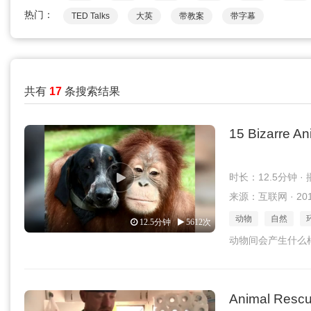
热门：
TED Talks
大英
带教案
带字幕
共有
17
条搜索结果
15 Bizarre An
时长：12.5分钟 ·
来源：互联网 · 2016
动物
自然
12.5分钟
5612次
动物间会产生什么
Animal Resc