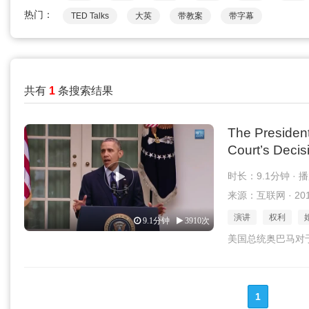
热门：
TED Talks
大英
带教案
带字幕
共有
1
条搜索结果
The Presiden
Court’s Decis
时长：9.1分钟 · 
来源：互联网 · 2016
演讲
权利
9.1分钟
3910次
美国总统奥巴马对
1