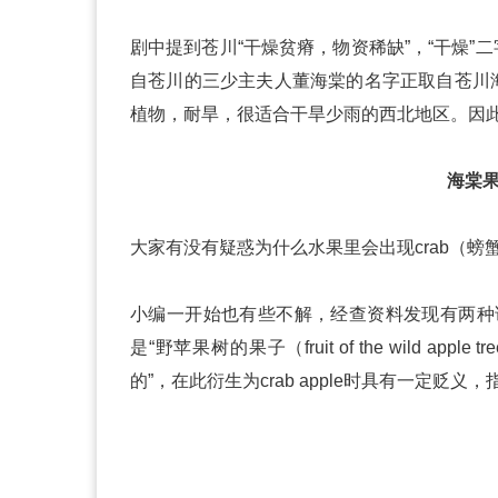
剧中提到苍川“干燥贫瘠，物资稀缺”，“干燥
自苍川的三少主夫人董海棠的名字正取自苍川
植物，耐旱，很适合干旱少雨的西北地区。因
海棠果：p
大家有没有疑惑为什么水果里会出现crab（螃
小编一开始也有些不解，经查资料发现有两种说法
是“野苹果树的果子（fruit of the wild a
的”，在此衍生为crab apple时具有一定贬