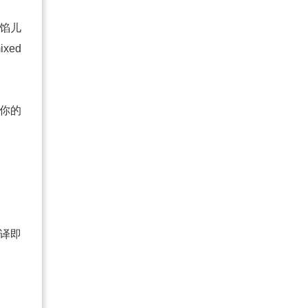
着馅儿
xed
会你的
！
音译即