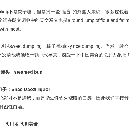
mpling不是饺子嘛，但是对一些“脸盲”的外国人来说，很多皮包
朗文词典中的英文释义也是a round lump of flour and fat mi
d with meat。
weet dumpling，粽子是sticky rice dumpling。当然，教
就是下次请他或她吃一顿中式早茶，感受一下中国美食的包罗万象吧
馒头：steamed bun
子：Shao Daozi liquor
的“烧”可不是烧烤，而是指烈性酒火烧般的口感，因此我们直接
一种烈性白酒。
苍川 & 苍川美食