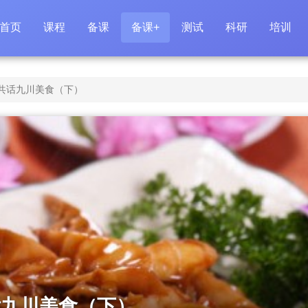
首页
课程
备课
备课+
测试
科研
培训
之共话九川美食（下）
话九川美食（下）