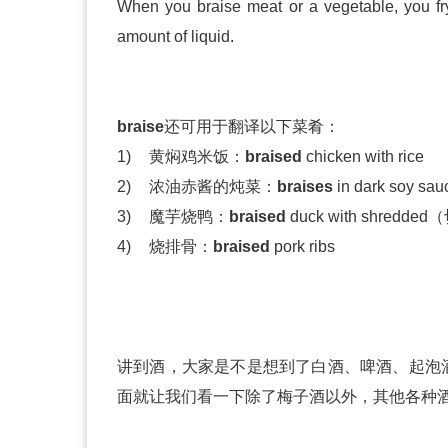
When you braise meat or a vegetable, you fry
amount of liquid.
braise
还可用于翻译以下菜肴：
1)
黄焖鸡米饭：
braised
chicken with rice
2)
浓油赤酱的炖菜：
braises
in dark soy sau
3)
魔芋烧鸭：
braised
duck with shred
4)
烧排骨：
braised
pork ribs
讲到酒，大家是不是想到了白酒、啤酒、起泡
面就让我们看一下除了梅子酒以外，其他各种