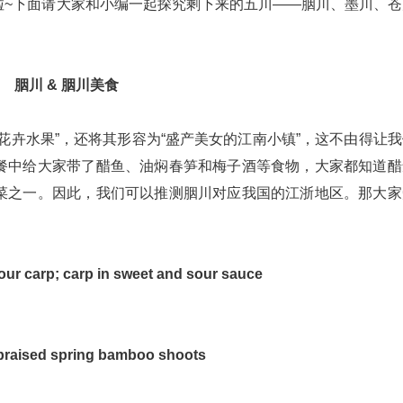
啦~下面请大家和小编一起探究剩下来的五川——胭川、墨川、苍
胭川 & 胭川美食
花卉水果”，还将其形容为“盛产美女的江南小镇”，这不由得让
餐中给大家带了醋鱼、油焖春笋和梅子酒等食物，大家都知道醋
菜之一。因此，我们可以推测胭川对应我国的江浙地区。那大家
 carp; carp in sweet and sour sauce
ised spring bamboo shoots