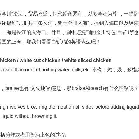
金川“沿海，贸易兴盛，世代经商逐利，以多金者为尊”，一提到
还提到“九川共三条长河，皆于金川入海”，提到入海口以及经济
上海是长江的入海口。并且，剧中还提到的金川特色“白斩鸡”也
我国的上海。那我们看看白斩鸡的英语表达吧！
en / white cut chicken / white sliced chicken
ish, in a small amount of boiling water, milk, etc. 水煮；炖；煨，
raise也有“文火炖”的意思，那braise和poach有什么区别呢？
rowning the meat on all sides before adding liquid
 liquid without browning it.
还包括煎炸或者用酱油上色的过程。