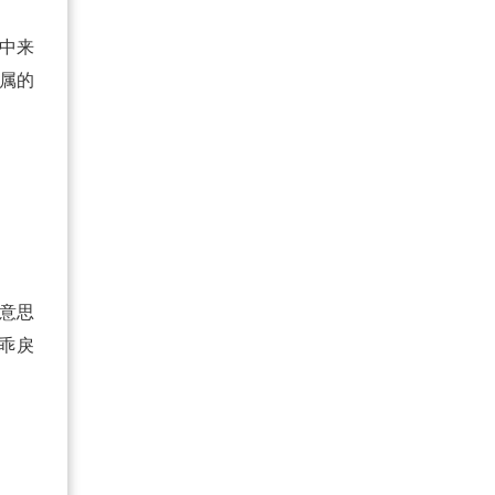
剧中来
属的
的意思
，乖戾