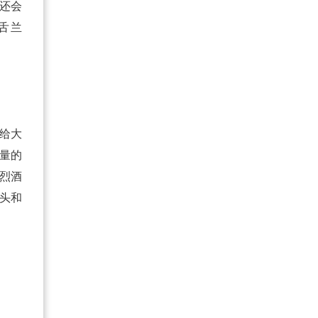
，还会
龙舌兰
给大
量的
称烈酒
头和