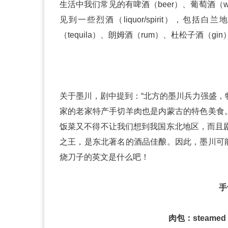
生活中我们常见的有啤酒（beer）、葡萄酒（wine
见到一些烈酒（liquor/spirit），包括白
（tequila）、朗姆酒（rum）、杜松子酒（gin
关于墨川，剧中提到：“北方的墨川兵力强盛，
家的老家特产手切羊肉也是内蒙古的特色美食
饭菜又不得不让我们想到我国东北地区，而且剧
之王，是东北著名的酒品佳酿。因此，墨川可
烧刀子的英文是什么吧！
手
肉包：steamed me