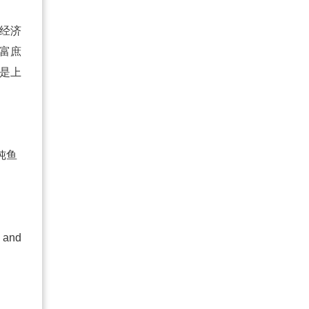
经济
富庶
是上
多指炖鱼
 and