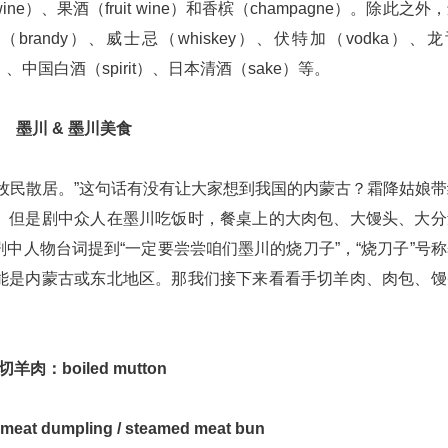
）、果酒（fruit wine）和香槟（champagne）。除此之外
兰地（brandy）、威士忌（whiskey）、伏特加（vodka）、
）、中国白酒（spirit）、日本清酒（sake）等。
墨川 & 墨川美食
牧民散居。”这句话有没有让大家想到我国的内蒙古？霜降姑娘带
。但是剧中众人在墨川吃饭时，餐桌上的大肉包、大馒头、大分
中人物台词提到“一定要尝尝咱们墨川的烧刀子”，“烧刀子”号
能是内蒙古或东北地区。那我们接下来看看手切羊肉、肉包、馒
切羊肉：boiled mutton
at dumpling / steamed meat bun