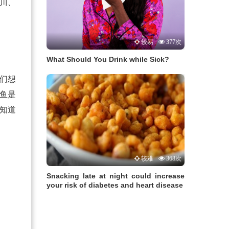
川、
较易
377次
What Should You Drink while Sick?
我们想
鱼是
知道
较难
368次
Snacking late at night could increase
your risk of diabetes and heart disease