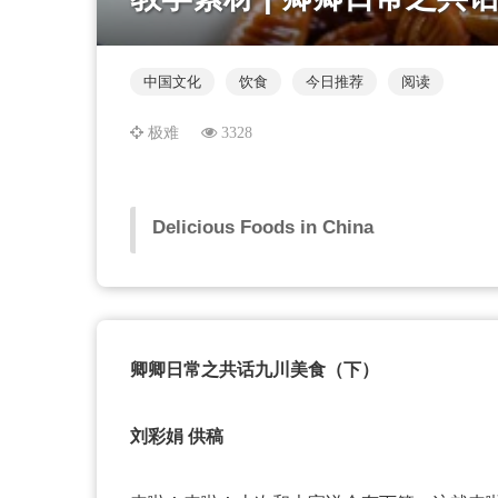
中国文化
饮食
今日推荐
阅读
极难
3328
Delicious Foods in China
卿卿日常之共话九川美食（下）
刘彩娟 供稿