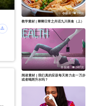
极难
190次
教学素材 | 卿卿日常之共话九川美食（上）
较难
2407次
阅读素材 | 我们真的应该每天努力走一万步
或者喝两升水吗？