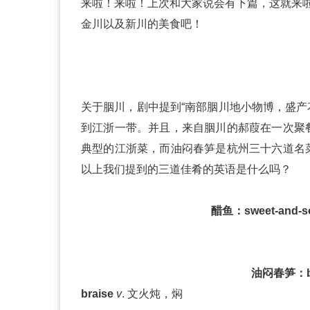
来啦！来啦！上次和大家说会有下篇，这就来
金川以及新川的美食吧！
关于胭川，剧中提到“南部胭川地小物博，盛产
到江浙一带。并且，来自胭川的郝葭在一次聚
典型的江浙菜，而油闷春笋是杭州三十六道名
以上我们提到的三道佳肴的英语是什么吗？
醋鱼：sweet-and-sour
油闷春笋：bra
braise
v
. 文火炖，焖