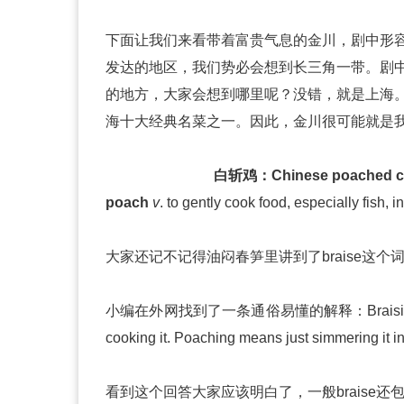
下面让我们来看带着富贵气息的金川，剧中形容
发达的地区，我们势必会想到长三角一带。剧中
的地方，大家会想到哪里呢？没错，就是上海。
海十大经典名菜之一。因此，金川很可能就是
白斩鸡：Chinese poached chick
poach
v
. to gently cook food, especially f
大家还记不记得油闷春笋里讲到了braise这个词，b
小编在外网找到了一条通俗易懂的解释：Braising involves b
cooking it. Poaching means just simmering it in
看到这个回答大家应该明白了，一般braise