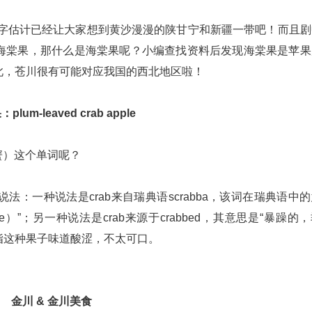
”二字估计已经让大家想到黄沙漫漫的陕甘宁和新疆一带吧！而且
海棠果，那什么是海棠果呢？小编查找资料后发现海棠果是苹果
此，苍川很有可能对应我国的西北地区啦！
lum-leaved crab apple
蟹）这个单词呢？
：一种说法是crab来自瑞典语scrabba，该词在瑞典语中
pple tree）”；另一种说法是crab来源于crabbed，其意思是“暴躁的
义，指这种果子味道酸涩，不太可口。
金川 & 金川美食