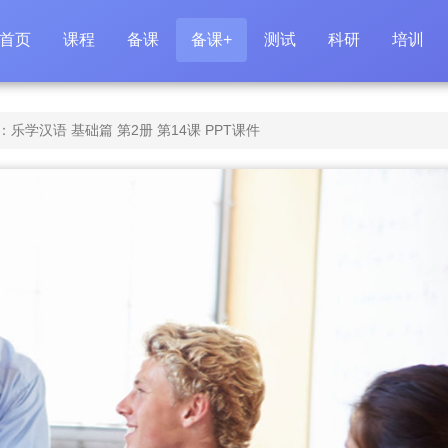
首页
课程
备课
备课+
测试
科研
培训
学汉语 基础篇 第2册 第14课 PPT课件