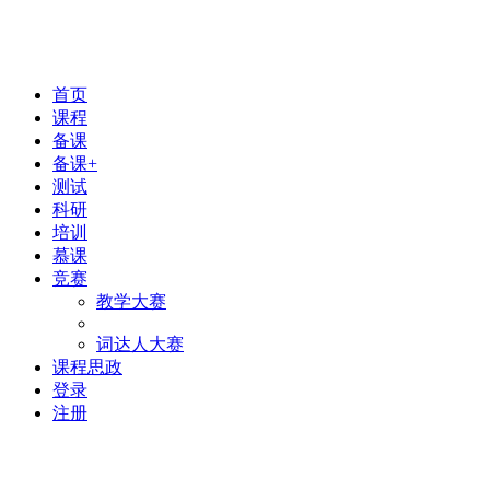
首页
课程
备课
备课+
测试
科研
培训
慕课
竞赛
教学大赛
词达人大赛
课程思政
登录
注册