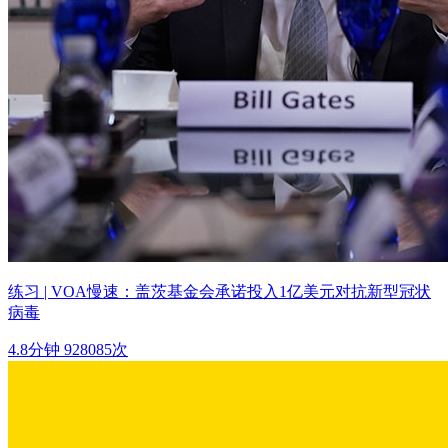
练习 | VOA慢速：盖茨基金会承诺投入1亿美元对抗新型冠状
病毒
4.8分钟
928085次