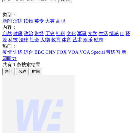
类型：
新闻
演讲
读物
英专
大英
高职
内容：
自然
健康
政治
财经
历史
社科
文化
军事
文学
生活
情感
IT
环
境
科技
法律
社会
人物
教育
体育
艺术
娱乐
励志
热门：
疫情
训练
综合
BBC
CNN
FOX
VOA
VOA Special
带练习
新
闻听力
共有
1
条搜索结果
热门
名称
时间