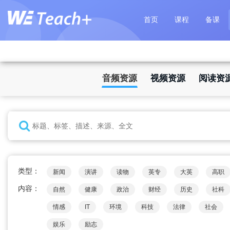
首页
课程
备课
音频资源
视频资源
阅读资
类型：
新闻
演讲
读物
英专
大英
高职
内容：
自然
健康
政治
财经
历史
社科
情感
IT
环境
科技
法律
社会
娱乐
励志