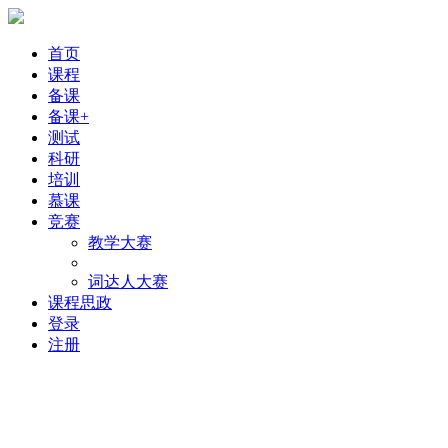
首页
课程
备课
备课+
测试
科研
培训
慕课
竞赛
教学大赛
词达人大赛
课程思政
登录
注册