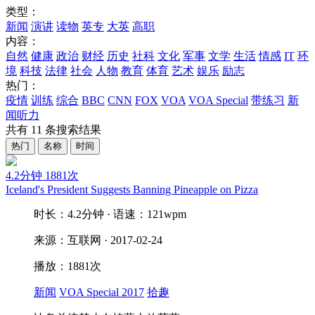
类型：
新闻
演讲
读物
英专
大英
高职
内容：
自然
健康
政治
财经
历史
社科
文化
军事
文学
生活
情感
IT
环
境
科技
法律
社会
人物
教育
体育
艺术
娱乐
励志
热门：
疫情
训练
综合
BBC
CNN
FOX
VOA
VOA Special
带练习
新
闻听力
共有
11
条搜索结果
热门
名称
时间
4.2分钟
1881次
Iceland's President Suggests Banning Pineapple on Pizza
时长：4.2分钟 · 语速：121wpm
来源：互联网 · 2017-02-24
播放：1881次
新闻
VOA Special 2017
拾趣