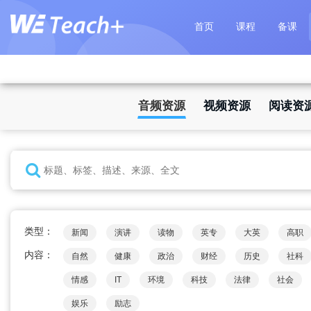
首页
课程
备课
音频资源
视频资源
阅读资
类型：
新闻
演讲
读物
英专
大英
高职
内容：
自然
健康
政治
财经
历史
社科
情感
IT
环境
科技
法律
社会
娱乐
励志