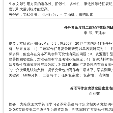
生在文献引用方面的群体性、阶段性、多维性、渐进性等特征表明
尝试和大量训练才能提高。
关键词：文献引用； 引用行为； 引文动机； 影响因素
任务复杂度对二语写作效应的Me
李 玖 王建华
提要：本研究运用RevMan 5.3，就2007—2017年国内外41
析。结果显示：1）二语写作任务复杂度研究以单因素研究为主，
标多样，但也存在分布不均衡和可比性有限的问题；3）资源指引
显著性积极效应，对准确性有非显著性积极效应；4）资源消耗型
法复杂性有非显著性消极效应，对流利性和词汇复杂性均有非显著
的中介变量是认知负荷，调节变量包括写作者二语水平、语言测量
关键词：Meta分析； 二语写作； 任务复杂度； 复杂性； 流利性；
英语写作焦虑诱发因素量表
白丽茹
提要：为给我国大学英语学习者课堂英语写作焦虑相关研究提供
240名英语专业二年级学生为调查对象，尝试编制了“英语写作焦