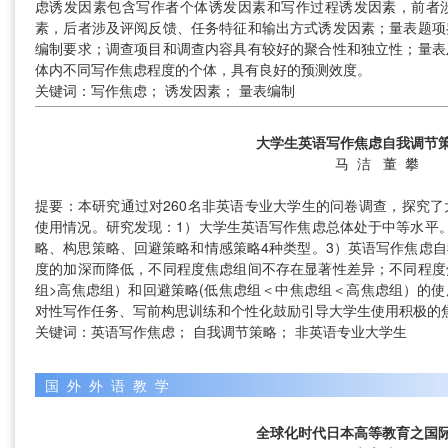
虑诱发因素包含写作者个体诱发因素和写作过程诱发因素，前者
素，后者涉及评阅反馈、任务特征和输出方式诱发因素；量表题项
编制要求；调查项目和调查内容具有较好的聚合性和独立性；量表
体内不同写作焦虑程度的个体，具有良好的预测效度。
关键词：写作焦虑； 诱发因素； 量表编制
大学生英语写作焦虑自我调节
马 洁
董 攀
提要：本研究通过对260名非英语专业大学生的问卷调查，探究
使用情况。研究发现：1）大学生英语写作焦虑总体处于中等水平
略、构思策略、回避策略和情感策略4种类型。3）英语写作焦虑
度的加深而降低，不同程度焦虑组间不存在显著性差异；不同程度
组>高焦虑组）和回避策略(低焦虑组＜中焦虑组＜高焦虑组）的
对性写作任务、写前构思训练和个性化鼓励引导大学生使用积极的
关键词：英语写作焦虑； 自我调节策略； 非英语专业大学生
国外外语教学
全球化时代日本高等教育之国