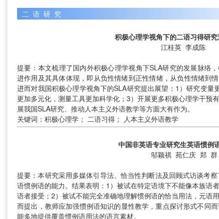
二语研究
积极心理学视角下的二语习得研究
江桂英 李成陈
提要：本文梳理了国内外积极心理学视角下SLA研究的发展脉络，
进作用及其具体体现，即从负性情绪到正性情绪，从负性情绪到情绪智力
进而对我国积极心理学视角下的SLA研究提出展望：1）研究变量
更加多元化，测量工具更加科学化；3）开展更多积极心理学干预
展我国SLA研究、推动人本主义外语教学等方面大有作为。
关键词：积极心理学； 二语习得； 人本主义外语教学
中国非英语专业研究生英语惯例
邬颖祺 苑仁庆
郑 群
提要：本研究采用多媒体引导法、恰当性判断法及回顾式访谈考察
语惯例语的能力。结果表明：1）被试在特定语境下不能像本族语
语者接受；2）被试不能完全准确地理解惯例语的恰当用法，元语
而提出，教师应加强惯例语知识的显性教学，重点探讨形式不同而
能多地提供覆盖惯例语用法的语言素材。