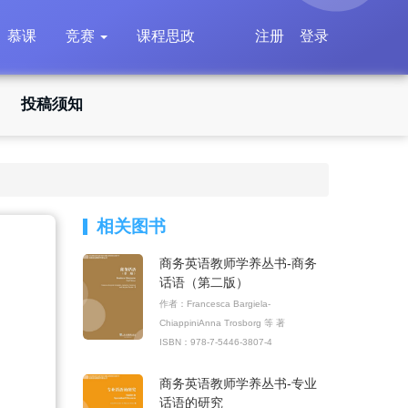
慕课
竞赛
课程思政
注册
登录
投稿须知
相关图书
商务英语教师学养丛书-商务
话语（第二版）
作者：Francesca Bargiela-
ChiappiniAnna Trosborg 等 著
ISBN：978-7-5446-3807-4
商务英语教师学养丛书-专业
话语的研究