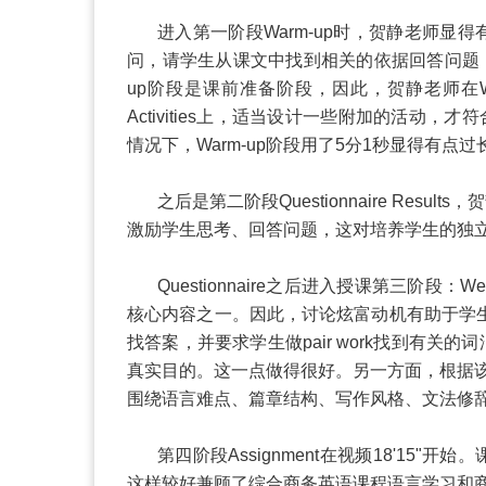
进入第一阶段
Warm-up
时，贺静老师显得
问，请学生从课文中找到相关的依据回答问题
up
阶段是课前准备阶段，因此，贺静老师在
Activities
上，适当设计一些附加的活动，才符
情况下，
Warm-up
阶段用了
5
分
1
秒显得有点过
之后是第二阶段
Questionnaire Results
，贺
激励学生思考、回答问题，这对培养学生的独
Questionnaire
之后进入授课第三阶段：
Wea
核心内容之一。因此，讨论炫富动机有助于学
找答案，并要求学生做
pair work
找到有关的词
真实目的。这一点做得很好。另一方面，根据该
围绕语言难点、篇章结构、写作风格、文法修
第四阶段
Assignment
在视频
18'15"
开始。
这样较好兼顾了综合商务英语课程语言学习和