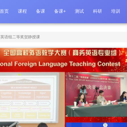
首页
课程
备课
备课+
测试
科研
培训
务英语组二等奖贺静授课