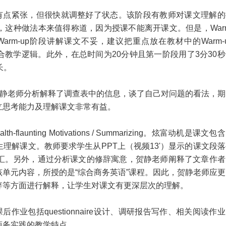
有点紧张，但很快就调整好了状态。该阶段有教师对课文理解的
，这种做法本来值得称道，因为授课不能离开课文。但是，
War
Warm-up
阶段讲解课文不妥，建议把重点放在教材中的
Warm-
合教学逻辑。此外，在总时间为
20
分钟且第一阶段用了
3
分
30
秒
长。
静老师分析解释了调查表中的信息，谈了自己对问题的看法，期
立思考能力及理解课文非常有益。
lth-flaunting Motivations / Summarizing
。炫富动机是课文包含
生理解课文。教师要求学生从
PPT
上（视频
13'
）显示的课文段落
汇。另外，通过分析课文的修辞寓意，贺静老师阐释了文章作者
单元内容，所授的是“综合商务英语”课程。因此，贺静老师应更
辞等方面进行解释，让学生对课文有更深层次的理解。
课后作业包括
questionnaire
设计、调研报告写作、相关阅读作业
商务实践的教学特点。