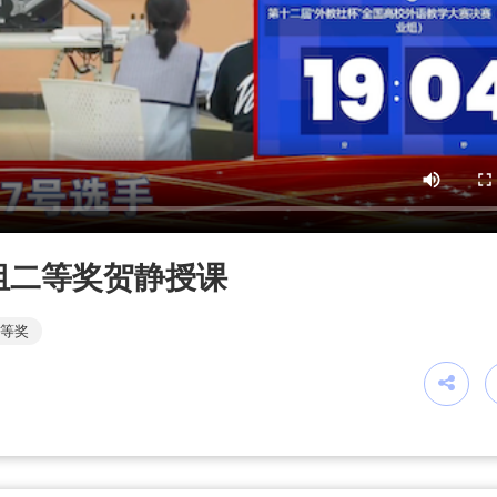
组二等奖贺静授课
等奖