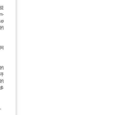
提
m-
up
的
间
的
寻
的
多
。