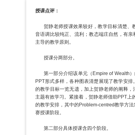
授课点评：
贺静老师授课效果较好，教学目标清楚、
音语调比较纯正、流利；教态端庄自然，有亲
主导的教学原则。
授课分两部分。
第一部分介绍该单元（
Empire of Wealth
）
PPT
形式多样，各种图表清楚展现了教学安排
的教学目标一览无遗，加上贺静老师的阐释，
主题有效学习。紧接着，贺静老师借助
PPT
上
的教学安排，其中的
Problem-centred
教学方法
赛授课阶段。
第二部分具体授课含四个阶段。