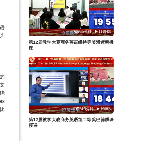
语
26.5分钟
11184次
为
第12届教学大赛商务英语组特等奖潘紫萌授
课
的
文
绕
ges
比
24.3分钟
1908次
第12届教学大赛商务英语组二等奖巴德群珠
授课