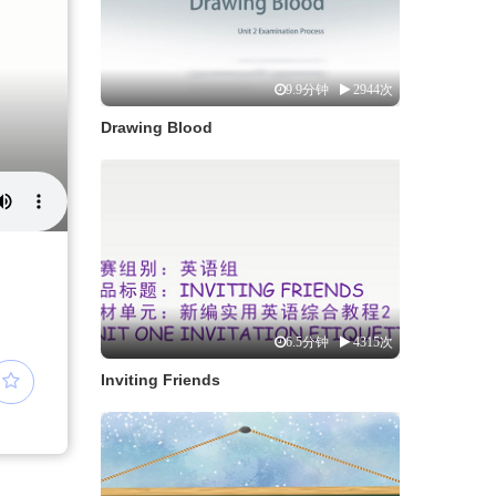
9.9分钟
2944次
Drawing Blood
6.5分钟
4315次
Inviting Friends