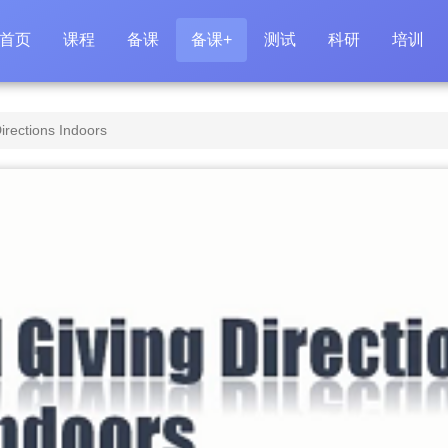
首页
课程
备课
备课+
测试
科研
培训
irections Indoors