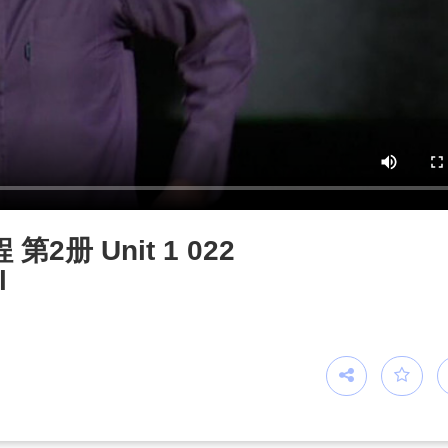
册 Unit 1 022
l