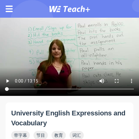
University English Expressions and
Vocabulary
带字幕
节目
教育
词汇