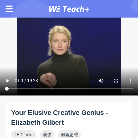
Your Elusive Creative Genius -
Elizabeth Gilbert
TED Talks
演讲
创新思维