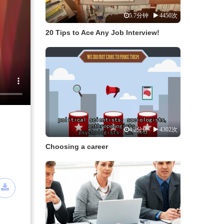
5.7分钟
4450次
20 Tips to Ace Any Job Interview!
4.2分钟
4302次
Choosing a career