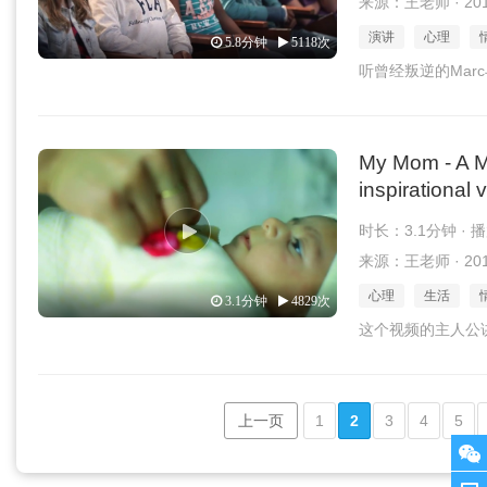
来源：王老师 · 2016
演讲
心理
5.8分钟
5118次
听曾经叛逆的Mar
My Mom - A Mo
inspirational
时长：3.1分钟 · 
来源：王老师 · 2016
心理
生活
3.1分钟
4829次
这个视频的主人公
上一页
1
2
3
4
5