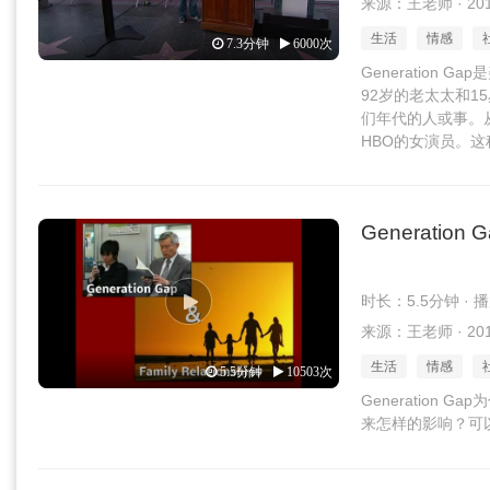
来源：王老师 · 2016
生活
情感
7.3分钟
6000次
Generation
92岁的老太太和
们年代的人或事。从VC
HBO的女演员。
Generation G
时长：5.5分钟 · 
来源：王老师 · 2016
生活
情感
5.5分钟
10503次
Generation
来怎样的影响？可