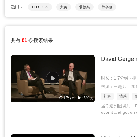
热门：
TED Talks
大英
带教案
带字幕
共有
81
条搜索结果
David Gergen
时长：1.7分钟 · 
来源：王老师 · 2016
社科
情感
1.7分钟
4580次
当你遇到困境时，David
over it and get on w