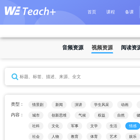
首页
课程
备课
音频资源
视频资源
阅读资
类型：
情景剧
新闻
演讲
学生风采
动画
内容：
城市
创新思维
气候
权益
自然
社科
文化
军事
文学
生活
情感
社会
人物
教育
体育
艺术
娱乐