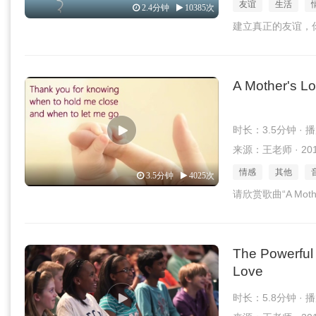
友谊
生活
2.4分钟
10385次
建立真正的友谊，
A Mother's Lo
时长：3.5分钟 · 
来源：王老师 · 2016
情感
其他
3.5分钟
4025次
请欣赏歌曲“A Mothe
The Powerful
Love
时长：5.8分钟 · 