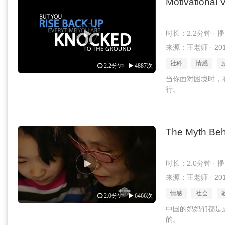
Motivational 
时长：2.2分钟 · 
来源：王老师 · 2016
社科
情感
2.2分钟
4887次
当你面对困境时，
行。
The Myth Beh
时长：2.0分钟 · 
来源：王老师 · 2016
情感
社会
2.0分钟
6466次
中国的妈妈们都是
的。