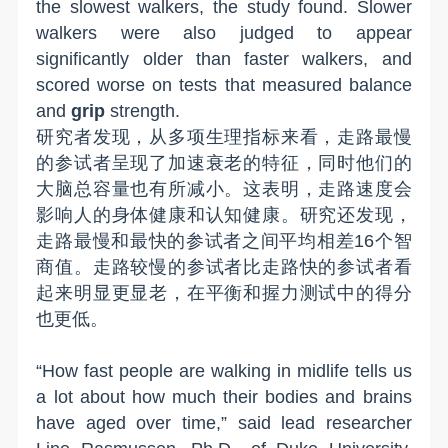
the slowest walkers, the study found. Slower
walkers were also judged to appear
significantly older than faster walkers, and
scored worse on tests that measured balance
and
grip
strength.
研究者发现，从多项
生理指标
来看，走路最慢
的
参试者呈
现了加速衰老的
特征
，同时他们的
大脑总容量
也有所减小
。
这表明，走路速度会
影响人的身体健康和认知健康。研究还发现，
走路最慢和最快的
参试者
之间平均相差16个智
商值。走路较慢的参试者比走路快的
参试者
看
起来
明显更显老
，在平衡和握力测试中
的
得分
也
更低。
“How fast people are walking in midlife tells us
a lot about how much their bodies and brains
have aged over time,” said lead researcher