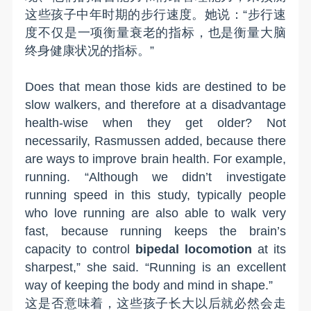
这些孩子
中年时
期
的
步行
速度
。
她说
：“
步
行
速
度不仅是
一项衡量
衰老的指标，也是
衡量
大脑
终身
健康
状况
的指标。
”
Does that mean those kids are destined to be
slow walkers, and therefore at a disadvantage
health-wise when they get older? Not
necessarily, Rasmussen added, because there
are ways to improve brain health. For example,
running. “Although we didn’t investigate
running speed in this study, typically people
who love running are also able to walk very
fast, because running keeps the brain’s
capacity to control
bipedal
locomotion
at its
sharpest,” she said. “Running is an excellent
way of keeping the body and mind in shape.”
这是否意味着，这些孩子长大以后就
必然
会走