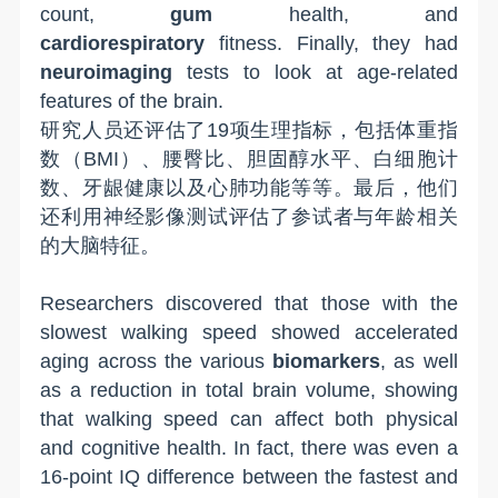
count,
gum
health, and
cardiorespiratory
fitness. Finally, they had
neuroimaging
tests to look at age-related
features of the brain.
研究人员还评估了1
9
项
生理指标
，包括体重指
数（B
MI
）、腰臀比、胆固醇水平、白细胞计
数、牙龈健康以及心肺功能
等等
。
最后，
他们
还利用神经
影
像测试评估了参
试
者
与年龄相关
的大脑
特征
。
Researchers discovered that those with the
slowest walking speed showed accelerated
aging across the various
biomarkers
, as well
as a reduction in total brain volume, showing
that walking speed can affect both physical
and cognitive health. In fact, there was even a
16-point IQ difference between the fastest and