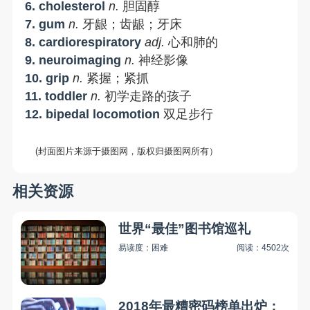
6.
cholesterol
n
.
胆固醇
7.
gum
n.
牙龈；齿龈；牙床
8.
cardiorespiratory
adj.
心和肺的
9.
neuroimaging
n
.
神经影像
10.
grip
n
.
紧握；紧抓
11.
toddler
n
.
初学走路的孩子
12.
bipedal
locomotion
双足步行
(封面图片来源于摄图网，版权归摄图网所有）
相关资源
世界“最佳”图书馆巡礼
易读度：困难
阅读：4502次
2018年最糟密码榜单出炉：