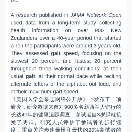
A research published in
JAMA Network Open
used data from a long-term study collecting
health information on over 900 New
Zealanders over a 40-year period that started
when the participants were around 3 years old.
They assessed
gait
speed, focusing on the
slowest 20 percent and fastest 20 percent
throughout three walking conditions: at their
usual
gait
, at their normal pace while reciting
alternate letters of the alphabet out loud, and
at their maximum
gait
speed.
《
美国医学会杂志网络公开版
》上发布了一项
研究，研究数据来自对90
0
多名新西兰人进行
的
长达40年的
健康追踪调查，参试者自3岁起
就
接
受
了
测试。研究人员评估了参试者的步行速
度，重点关注步速最慢和最快的2
0%
参试者
的