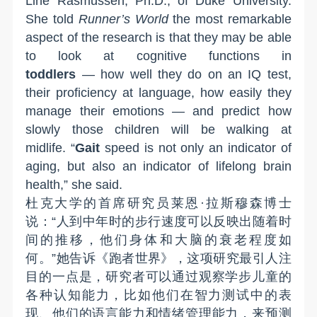
Line Rasmussen, Ph.D., of Duke University.
She told
Runner’s World
the most remarkable
aspect of the research is that they may be able
to look at cognitive functions in
toddlers
—
how well they do on an IQ test,
their proficiency at language, how easily they
manage their emotions
—
and predict how
slowly those children will be walking at
midlife.
“
Gait
speed is not only an indicator of
aging, but also an indicator of lifelong brain
health,” she said.
杜克大学的首席研究员莱恩
·
拉斯穆森博士
说
：“
人
到
中年
时的
步行
速度
可以
反
映
出
随着时
间的推移，他们身体和大脑
的
衰老程度如
何。”
她告诉《跑者世界》，这项研究最引人注
目的
一点
是，
研究者可以通过观察
学步儿童
的
各种
认知能力，
比
如
他们在
智
力
测试
中的表
现
、
他们的
语言能力和情绪
管理
能力，来预测