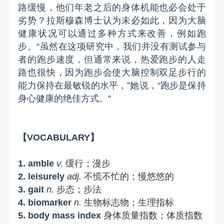
路缓慢，他们
年老之后
的身体机能也
必会处于
劣势
？
拉斯穆森博士
认为未必如此，因为大脑
健康
状况可以通过多种方式来改善
，例如跑
步。“虽然在这项研究中，我们并没有测试参与
者的跑步速度，但通常来说，热爱跑步的人走
路也很快，因为跑步会使大脑控制双足步行的
能力保持在最敏锐的
水平
，”她说，“跑步是保持
身心健康的绝佳方式。"
【
VOCABULARY
】
1.
a
mbl
e
v
.
缓行；漫步
2.
leisurely
adj
.
不慌不忙的；慢悠悠的
3.
gait
n.
步态；步法
4.
biomarker
n.
生物标志物；
生理指标
5.
body mass index
身体质量指数；体质指数