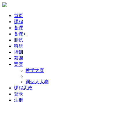
首页
课程
备课
备课+
测试
科研
培训
慕课
竞赛
教学大赛
词达人大赛
课程思政
登录
注册