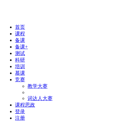
首页
课程
备课
备课+
测试
科研
培训
慕课
竞赛
教学大赛
词达人大赛
课程思政
登录
注册