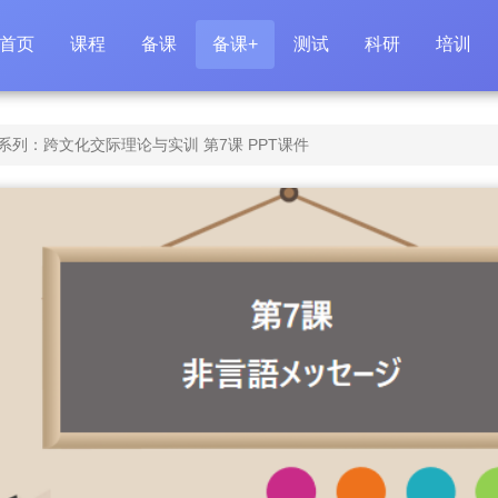
首页
课程
备课
备课+
测试
科研
培训
列：跨文化交际理论与实训 第7课 PPT课件