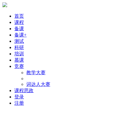
首页
课程
备课
备课+
测试
科研
培训
慕课
竞赛
教学大赛
词达人大赛
课程思政
登录
注册