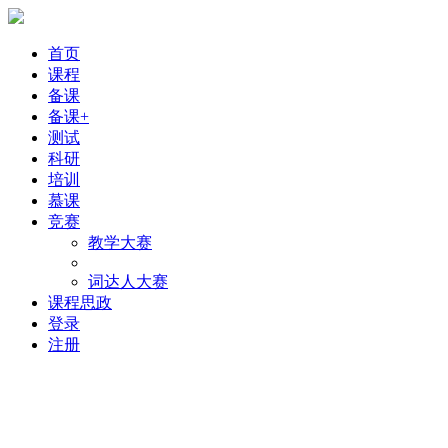
首页
课程
备课
备课+
测试
科研
培训
慕课
竞赛
教学大赛
词达人大赛
课程思政
登录
注册