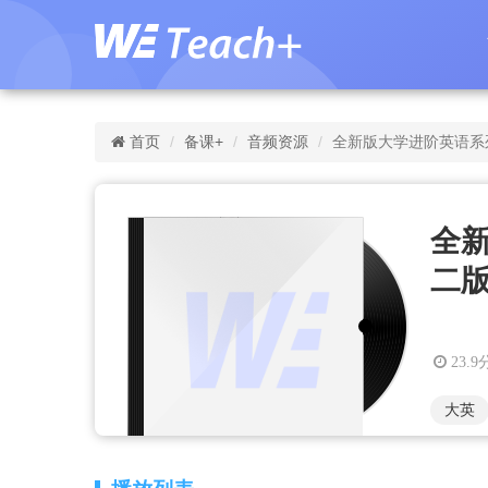
首页
备课+
音频资源
全新版大学进阶英语系列：综
全
二版）
23.9
大英