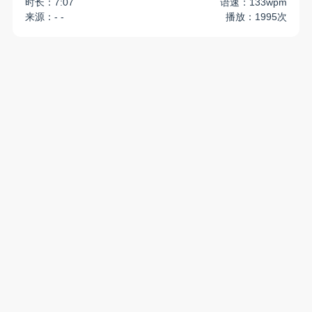
时长：7:07
语速：133wpm
来源：- -
播放：1995次