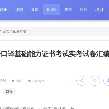
首页
课程
备课
备课+
测试
科研
培训
考试实考试卷汇编
语口译基础能力证书考试实考试卷汇
3分钟
2666
134wpm
口译