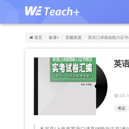
首页
备课+
音频资源
英语口译基础能力证书
英
435.
考证