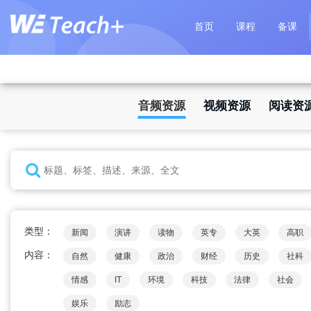
首页
课程
备课
音频资源
视频资源
阅读资
类型：
新闻
演讲
读物
英专
大英
高职
内容：
自然
健康
政治
财经
历史
社科
情感
IT
环境
科技
法律
社会
娱乐
励志