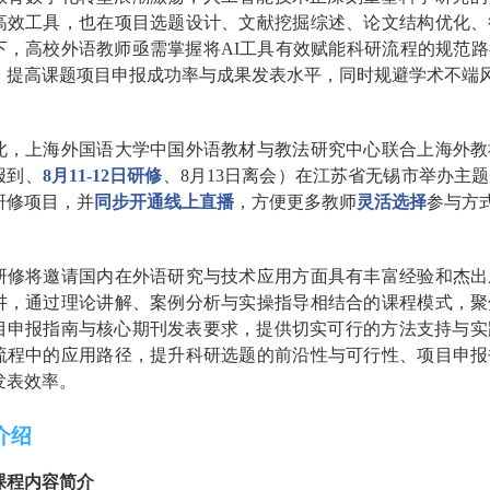
高效工具，也在项目选题设计、文献挖掘综述、论文结构优化、
下，高校外语教师亟需掌握将AI工具有效赋能科研流程的规范
，提高课题项目申报成功率与成果发表水平，同时规避学术不端
此，上海外国语大学中国外语教材与教法研究中心联合上海外教
报到、
8月11-12日研修
、
8月13日离会）在江苏省无锡市举办主
研修项目，并
同步开通线上直播
，方便更多教师
灵活选择
参与方
研修将邀请国内在外语研究与技术应用方面具有丰富经验和杰出
讲，通过理论讲解、案例分析与实操指导相结合的课程模式，聚
目申报指南与核心期刊发表要求，提供切实可行的方法支持与实
流程中的应用路径，提升科研选题的前沿性与可行性、项目申报
发表效率。
介绍
课程内容简介