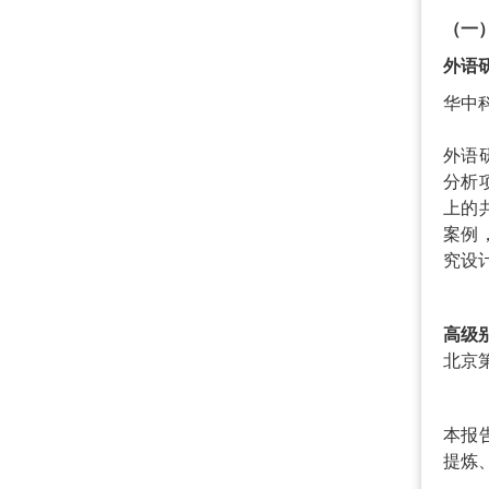
（一
外语
华中
外语
分析
上的
案例
究设
高级
北京
本报
提炼