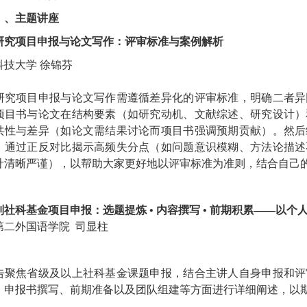
）、主题讲座
研究项目申报与论文写作：评审标准与案例解析
科技大学
徐锦芬
研究项目申报与论文写作需遵循差异化的评审标准，明确二者异
项目书与论文在结构要素（如研究动机、文献综述、研究设计）
共性与差异（如论文需结果讨论而项目书强调预期贡献）。然后
，通过正反对比揭示高频失分点（如问题意识模糊、方法论描述
计清晰严谨），以帮助大家更好地以评审标准为准则，结合自己
别社科基金项目申报：选题提炼
• 内容撰写 • 前期积累
——以个
第二外国语学院
司显柱
告聚焦省级及以上社科基金课题申报，结合主讲人自身申报和评
、申报书撰写、前期准备以及团队组建等方面进行详细阐述，以