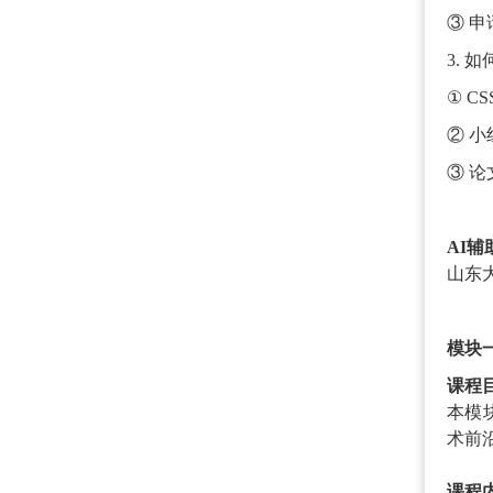
③ 
3. 
① C
② 
③ 
AI
山东
模块
课程
本模
术前
课程