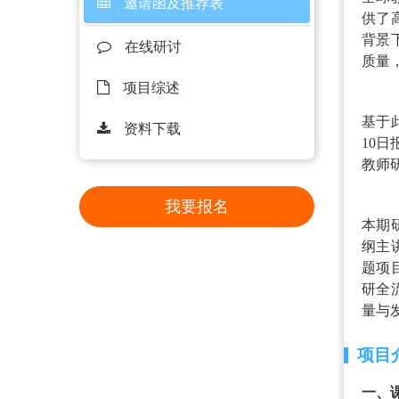
邀请函及推荐表
供了
背景
在线研讨
质量
项目综述
基于
资料下载
10日
教师
我要报名
本期
纲主
题项
研全
量与
项目
一、