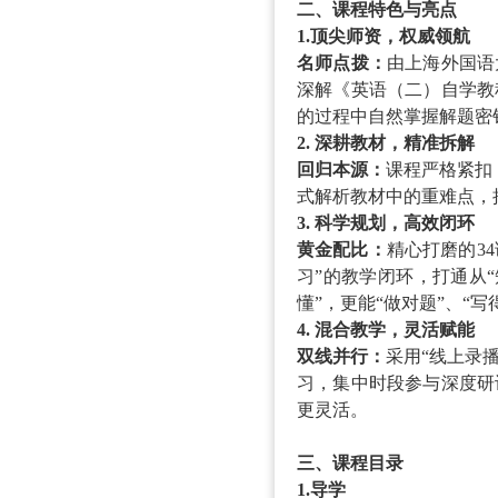
二、课程特色与亮点
1.顶尖师资，权威领航
名师点拨：
由上海外国语
深解《英语（二）自学教
的过程中自然掌握解题密
2.
深耕教材，精准拆解
回归本源：
课程严格紧扣
式解析教材
中的重难点，
3.
科学规划，高效闭环
黄金配比：
精心打磨的
3
4
习
”的教学闭环
，打通从
懂”，更能“做对题”、“写
4.
混合教学，灵活赋能
双线并行：
采用
“线上录
习，集中时段参与深度研
更灵活。
三、课程目录
1.导学