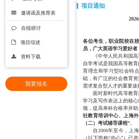
项目通知
邀请函及推荐表
20
在线研讨
各位考生，
职业院校在
项目综述
员，广大英语学习爱好者
《中华人民共和国高
资料下载
自学考试是我国高等教育
育理念和学习型社会特
础，有广泛的社会教育资
我要报名
需求复合型人才的重要途
面对新时代高等教育
学习及写作表达上的核心
颈，提高单科合格率并助
社教育培训中心、上海外
（二）考试辅导课程”
。
自
2006年至今，
（以下简称“中心”）已