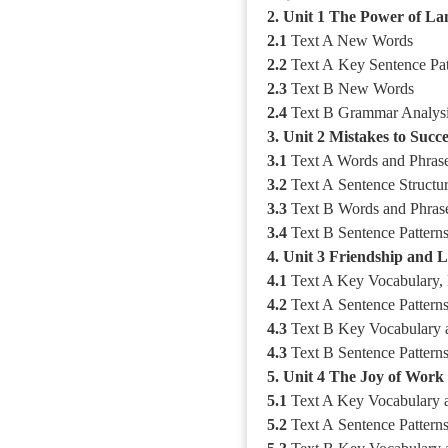
2. Unit 1 The Power of L
2.1
Text A New Words
2.2
Text A
Key Sentence Pat
2.3
Text B New Words
2.4
Text B
Grammar Analysi
3. Unit 2 Mistakes to Succe
3.1
Text A Words and Phras
3.2
Text A
Sentence
Structu
3.3
Text B Words and Phras
3.4
Text B
Sentence
Pattern
4. Unit 3
Friendship
and L
4.1
Text A Key
Vocabulary,
4.2
Text A
Sentence
Pattern
4.3
Text B Key
Vocabulary
4.3
Text B
Sentence
Pattern
5. Unit 4 The Joy of Work
5.1
Text A Key Vocabulary 
5.2
Text A
Sentence Pattern