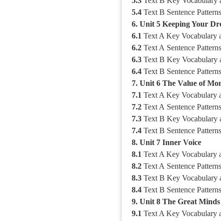
5.3
Text B Key
Vocabulary
5.4
Text B
Sentence
Pattern
6. Unit 5 Keeping Your Dr
6.1
Text A Key Vocabulary 
6.2
Text A
Sentence Pattern
6.3
Text B Key
Vocabulary
6.4
Text B
Sentence
Pattern
7. Unit 6 The Value of Mo
7.1
Text A Key Vocabulary 
7.2
Text A
Sentence Pattern
7.3
Text B Key
Vocabulary
7.4
Text B
Sentence
Pattern
8. Unit 7 Inner Voice
8.1
Text A Key Vocabulary 
8.2
Text A
Sentence Pattern
8.3
Text B Key
Vocabulary
8.4
Text B
Sentence
Pattern
9. Unit 8 The Great Minds
9.1
Text A Key Vocabulary 