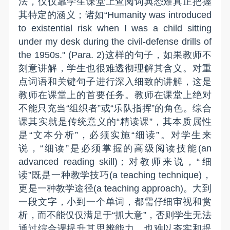
法，仅仅靠学生课堂上查阅词典恐难真正把握
其特定的涵义；诸如“Humanity was introduced
to existential risk when I was a child sitting
under my desk during the civil-defense drills of
the 1950s." (Para. 2)这样的句子，如果教师不
刻意讲解，学生也很难透彻理解其含义。对重
点词语和关键句子进行深入细致的讲解，这是
教师在课堂上的首要任务。教师在课堂上绝对
不能只充当“组织者”或“乐队指挥”的角色。综合
课其实就是传统意义的“精读课”，其本质属性
是“文本分析”，必须实施“细读”。对学生来
说，“细读”是必须掌握的高级阅读技能(an
advanced reading skill)；对教师来说，“细
读”既是一种教学技巧(a teaching technique)，
更是一种教学途径(a teaching approach)。大到
一段文字，小到一个单词，都需仔细审视和赏
析，而不能仅仅满足于“抓大意”，否则学生无法
通过综合课提升其思辨能力，也难以夯实和提