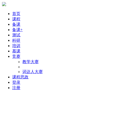
首页
课程
备课
备课+
测试
科研
培训
慕课
竞赛
教学大赛
词达人大赛
课程思政
登录
注册