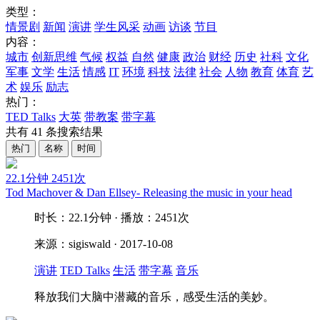
类型：
情景剧
新闻
演讲
学生风采
动画
访谈
节目
内容：
城市
创新思维
气候
权益
自然
健康
政治
财经
历史
社科
文化
军事
文学
生活
情感
IT
环境
科技
法律
社会
人物
教育
体育
艺
术
娱乐
励志
热门：
TED Talks
大英
带教案
带字幕
共有
41
条搜索结果
热门
名称
时间
22.1分钟
2451次
Tod Machover & Dan Ellsey- Releasing the music in your head
时长：22.1分钟 · 播放：2451次
来源：sigiswald · 2017-10-08
演讲
TED Talks
生活
带字幕
音乐
释放我们大脑中潜藏的音乐，感受生活的美妙。