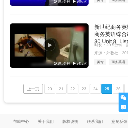
英专
商务英语
10.7分钟
2063次
新世纪商务英
商务英语综合教程 
30 Unit 8_Lis
时长：20.5分钟 ·
来源：外教社 · 2019
英专
商务英语
20.5分钟
2412次
上一页
20
21
22
23
24
25
26
帮助中心
关于我们
版权说明
联系我们
意见反馈