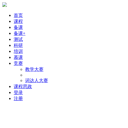
首页
课程
备课
备课+
测试
科研
培训
慕课
竞赛
教学大赛
词达人大赛
课程思政
登录
注册