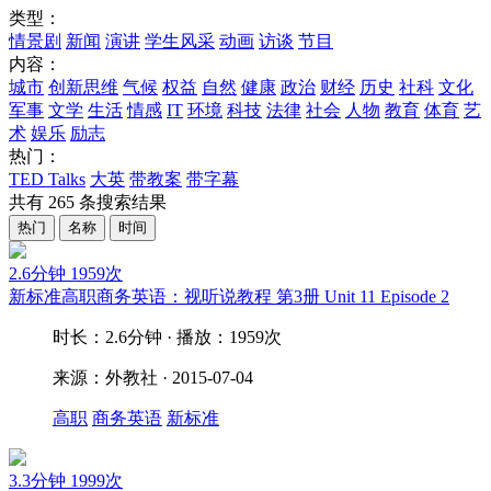
类型：
情景剧
新闻
演讲
学生风采
动画
访谈
节目
内容：
城市
创新思维
气候
权益
自然
健康
政治
财经
历史
社科
文化
军事
文学
生活
情感
IT
环境
科技
法律
社会
人物
教育
体育
艺
术
娱乐
励志
热门：
TED Talks
大英
带教案
带字幕
共有
265
条搜索结果
热门
名称
时间
2.6分钟
1959次
新标准高职商务英语：视听说教程 第3册 Unit 11 Episode 2
时长：2.6分钟 · 播放：1959次
来源：外教社 · 2015-07-04
高职
商务英语
新标准
3.3分钟
1999次