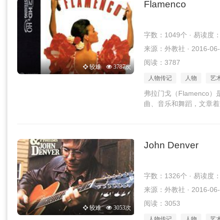
Flamenco
字数：1049个 · 易读度
来源：外教社 · 2016-06-
阅读：3787
较难
3787次
人物传记
人物
艺
弗拉门戈（Flamenc
曲、音乐和舞蹈，文章着
John Denver
字数：1326个 · 易读度
来源：外教社 · 2016-06-
阅读：3053
较难
3053次
人物传记
人物
艺