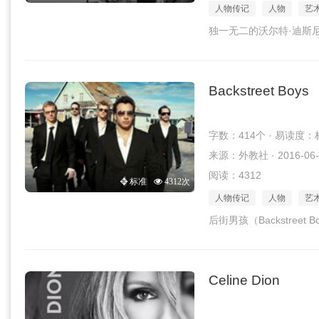
人物传记
人物
艺
独一无二的沃尔特·迪斯
Backstreet Boys
字数：414个 · 易读度：
来源：外教社 · 2016-06-
阅读：4312
标准
4312次
人物传记
人物
艺
后街男孩（Backstreet
Celine Dion