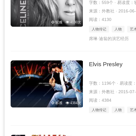
字数：559个 · 易读度：
来源：外教社 · 2016-06-
阅读：4130
较难
4130次
人物传记
人物
艺
席琳·迪翁的演艺经历
Elvis Presley
字数：1196个 · 易读度
来源：外教社 · 2015-07-
阅读：4384
标准
4384次
人物传记
人物
艺