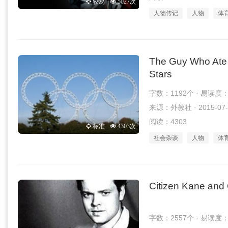
较易
5027次
人物传记
人物
体
The Guy Who Ate
Stars
字数：1192个 · 易读度
来源：外教社 · 2015-07-
阅读：4303
标准
4303次
社会杂谈
人物
体
Citizen Kane and
字数：2557个 · 易读度