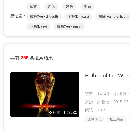
体育
艺术
娱乐
励志
易读度：
极难(Very difficult)
困难(Difficult)
较难(Fairly difficult)
容易(Easy)
极易(Very easy)
共有
266
条搜索结果
Father of the Wor
字数：1414个 · 易读度
来源：外教社 · 2015-07-
阅读：7855
标准
7855次
人物传记
社会杂谈