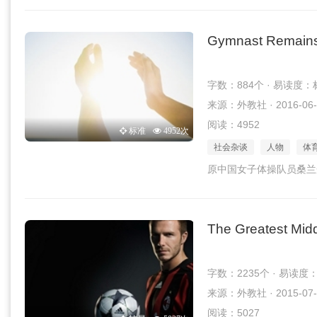
Gymnast Remains O
字数：884个 · 易读度：
来源：外教社 · 2016-06-
阅读：4952
标准
4952次
社会杂谈
人物
体
原中国女子体操队员桑兰
The Greatest Mid
字数：2235个 · 易读度
来源：外教社 · 2015-07-
阅读：5027