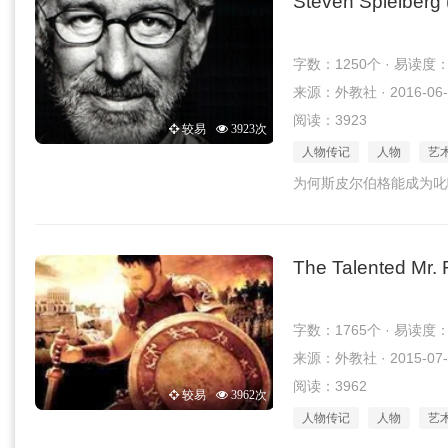
Steven Spielberg 
字数：1250个 · 易读度
来源：外教社 · 2016-06-
阅读：3923
较易
3923次
人物传记
人物
艺
为何斯皮尔伯格能成为叱
The Talented Mr. 
字数：1765个 · 易读度
来源：外教社 · 2015-07-
阅读：3962
较易
3962次
人物传记
人物
艺