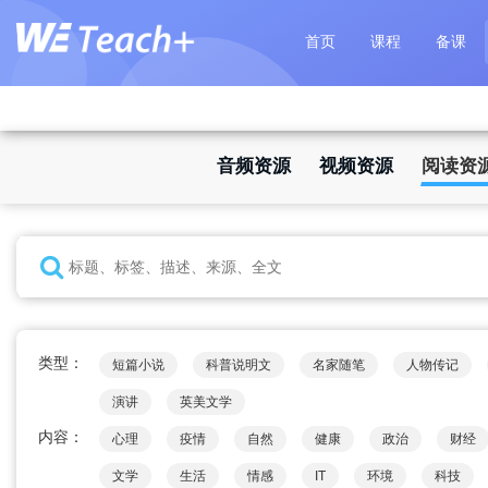
首页
课程
备课
音频资源
视频资源
阅读资
类型：
短篇小说
科普说明文
名家随笔
人物传记
演讲
英美文学
内容：
心理
疫情
自然
健康
政治
财经
文学
生活
情感
IT
环境
科技