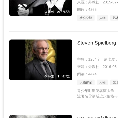
来源：外教社 · 2015-07-
阅读：4265
困难
4265次
社会杂谈
人物
艺
Steven Spielberg 
字数：1254个 · 易读度
来源：外教社 · 2016-06-
阅读：4474
标准
4474次
人物传记
人物
艺
青少年时期便崭露头角，
近著名导演斯皮尔伯格与