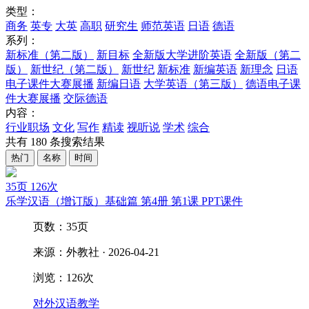
类型：
商务
英专
大英
高职
研究生
师范英语
日语
德语
系列：
新标准（第二版）
新目标
全新版大学进阶英语
全新版（第二
版）
新世纪（第二版）
新世纪
新标准
新编英语
新理念
日语
电子课件大赛展播
新编日语
大学英语（第三版）
德语电子课
件大赛展播
交际德语
内容：
行业职场
文化
写作
精读
视听说
学术
综合
共有
180
条搜索结果
热门
名称
时间
35页
126次
乐学汉语（增订版）基础篇 第4册 第1课 PPT课件
页数：35页
来源：外教社 · 2026-04-21
浏览：126次
对外汉语教学