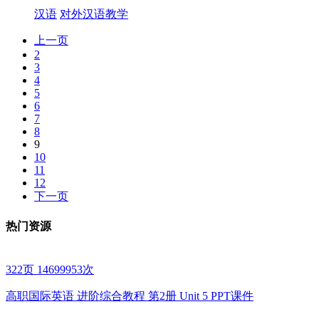
汉语
对外汉语教学
上一页
2
3
4
5
6
7
8
9
10
11
12
下一页
热门资源
322页
14699953次
高职国际英语 进阶综合教程 第2册 Unit 5 PPT课件