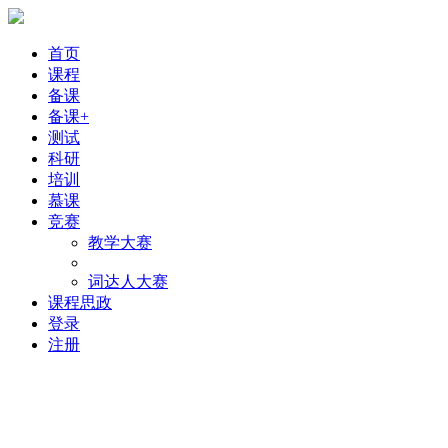
首页
课程
备课
备课+
测试
科研
培训
慕课
竞赛
教学大赛
词达人大赛
课程思政
登录
注册