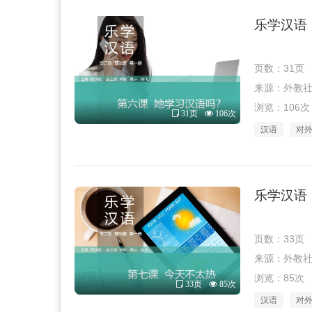
乐学汉语（
页数：31页
来源：外教社 · 
浏览：106次
31页
106次
汉语
对
乐学汉语（
页数：33页
来源：外教社 · 
浏览：85次
33页
85次
汉语
对