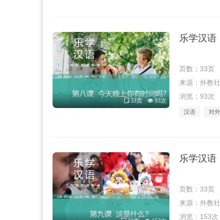
乐学汉语（
页数：33页
来源：外教社 · 
浏览：93次
33页
93次
汉语
对
乐学汉语（
页数：33页
来源：外教社 · 
浏览：153次