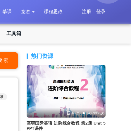
慕课
竞赛
课程思政
注册
登录
工具箱
热门资源
搜 索
准
322页
14699958次
高职国际英语 进阶综合教程 第2册 Unit 5
PPT课件