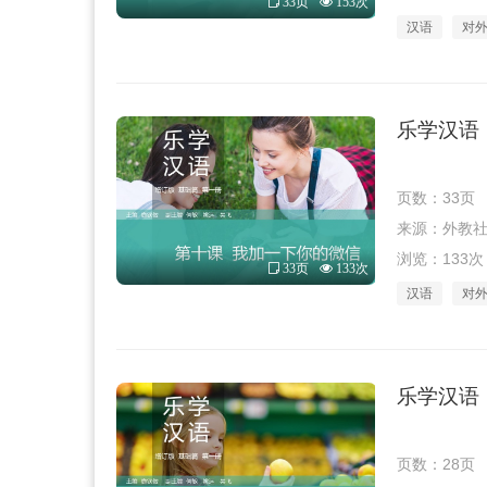
33页
153次
汉语
对
乐学汉语（
页数：33页
来源：外教社 · 
浏览：133次
33页
133次
汉语
对
乐学汉语（
页数：28页