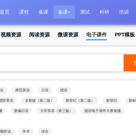
首页
课程
备课
备课+
测试
科研
培训
视频资源
阅读资源
微课资源
电子课件
PPT模板
生
师范英语
日语
德语
进阶英语
全新版（第二版）
新世纪（第二版）
新世纪
新标
播
新编日语
大学英语（第三版）
德语电子课件大赛展播
视听说
学术
综合