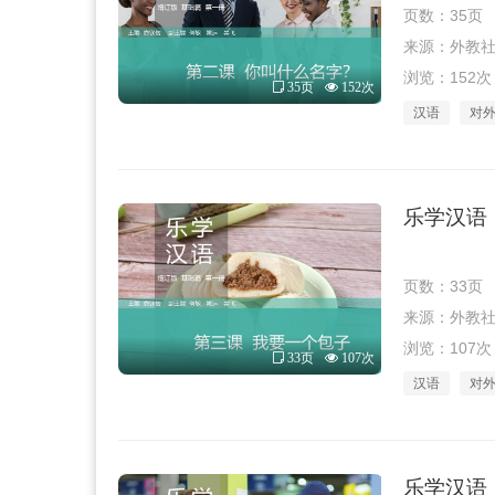
页数：35页
来源：外教社 · 
浏览：152次
35页
152次
汉语
对
乐学汉语（
页数：33页
来源：外教社 · 
浏览：107次
33页
107次
汉语
对
乐学汉语（