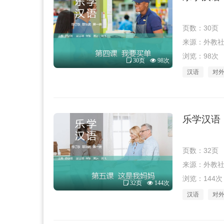
页数：30页
来源：外教社 · 
浏览：98次
30页
98次
汉语
对
乐学汉语（
页数：32页
来源：外教社 · 
浏览：144次
32页
144次
汉语
对