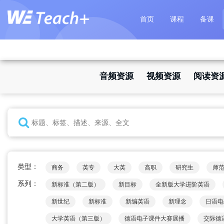
首页
课程
备课
音频资源
视频资源
阅读资
类型：
商务
英专
大英
高职
研究生
师
系列：
新标准（第二版）
新目标
全新版大学进阶英语
新世纪
新标准
新编英语
新理念
日语电
大学英语（第三版）
德语电子课件大赛展播
交际德