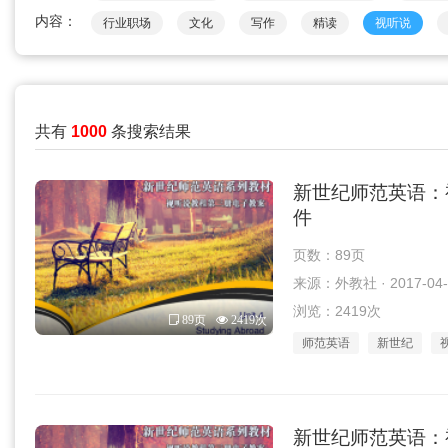
内容：
行业职场
文化
写作
精读
视听说
共有
1000
条搜索结果
新世纪师范英语：视听
件
页数：89页
来源：外教社 · 2017-04-
浏览：2419次
89页
2419次
师范英语
新世纪
新世纪师范英语：视听