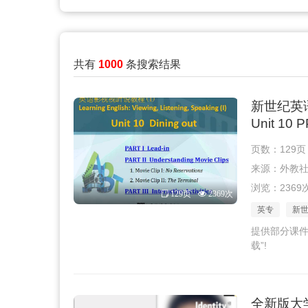
共有
1000
条搜索结果
新世纪英
Unit 10
页数：129页
来源：外教社 · 
浏览：2369
129页
2369次
英专
新
提供部分课件
载”!
全新版大学