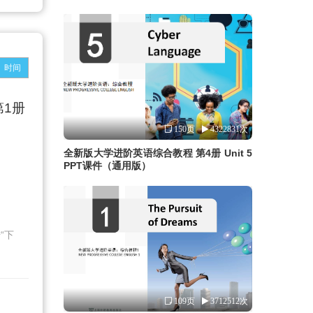
时间
1册
150页
4322831次
全新版大学进阶英语综合教程 第4册 Unit 5
PPT课件（通用版）
“下
109页
3712512次