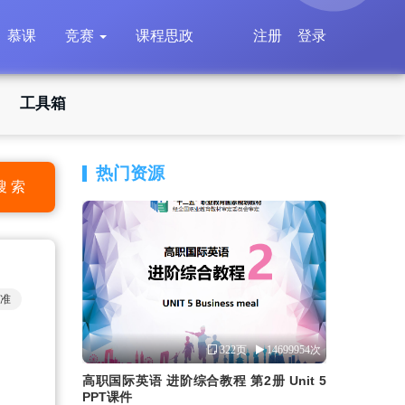
慕课
竞赛
课程思政
注册
登录
工具箱
热门资源
搜 索
准
322页
14699954次
高职国际英语 进阶综合教程 第2册 Unit 5
PPT课件