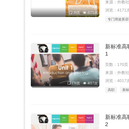
来源：外教社 · 
浏览：4171
39页
4171次
专门用途英语
新标准高
1
页数：170页
来源：外教社 · 
浏览：4017
170页
4017次
高职
新
新标准高
2