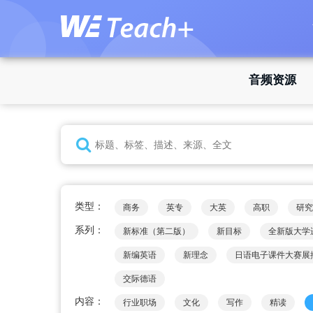
音频资源
类型：
商务
英专
大英
高职
研究
系列：
新标准（第二版）
新目标
全新版大学
新编英语
新理念
日语电子课件大赛展
交际德语
内容：
行业职场
文化
写作
精读