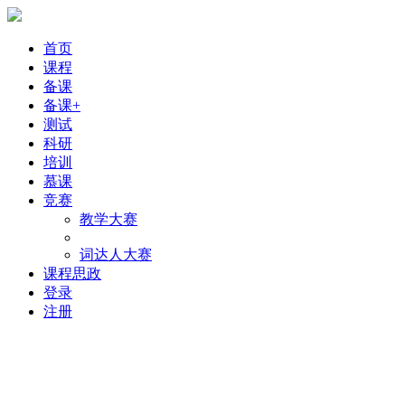
首页
课程
备课
备课+
测试
科研
培训
慕课
竞赛
教学大赛
词达人大赛
课程思政
登录
注册