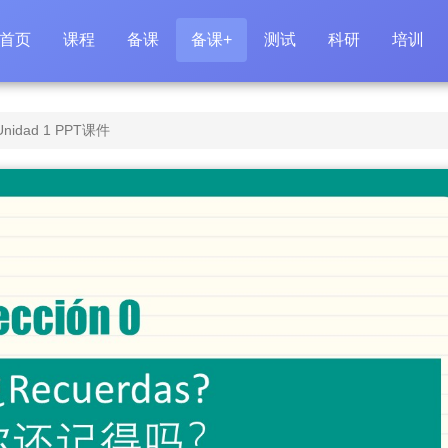
首页
课程
备课
备课+
测试
科研
培训
dad 1 PPT课件