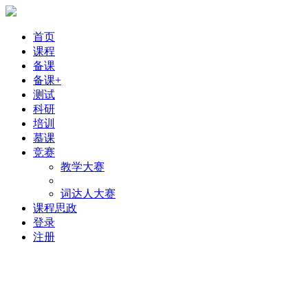
首页
课程
备课
备课+
测试
科研
培训
慕课
竞赛
教学大赛
词达人大赛
课程思政
登录
注册