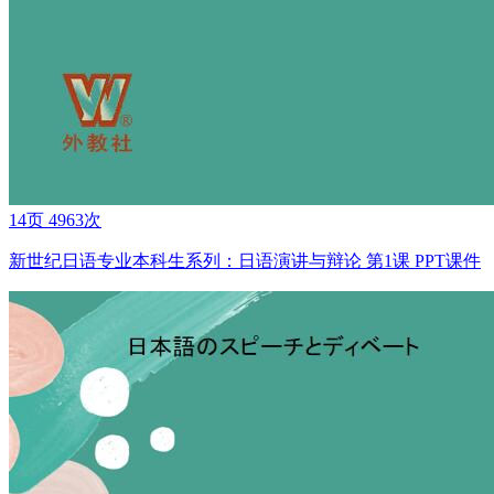
14页
4963次
新世纪日语专业本科生系列：日语演讲与辩论 第1课 PPT课件