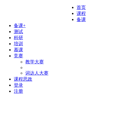
首页
课程
备课
备课+
测试
科研
培训
慕课
竞赛
教学大赛
词达人大赛
课程思政
登录
注册