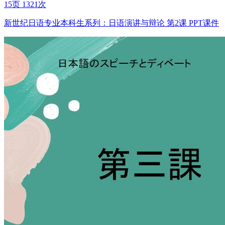
15页
1321次
新世纪日语专业本科生系列：日语演讲与辩论 第2课 PPT课件